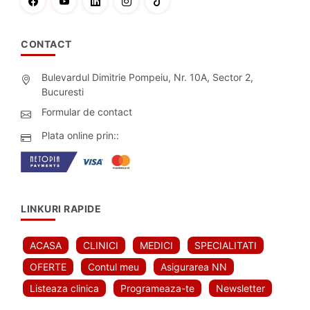
CONTACT
Bulevardul Dimitrie Pompeiu, Nr. 10A, Sector 2,
Bucuresti
Formular de contact
Plata online prin::
LINKURI RAPIDE
ACASA
CLINICI
MEDICI
SPECIALITATI
OFERTE
Contul meu
Asigurarea NN
Listeaza clinica
Programeaza-te
Newsletter