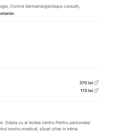
ogie, Control dermatologie(dupa consult),
onstanta
.
370 lei
115 lei
ate. Odata cu al doilea centru Pentru personalul
rul nostru medical, situat chiar in inima