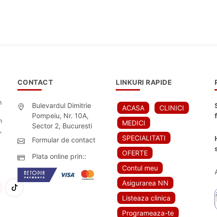
CONTACT
LINKURI RAPIDE
n
Bulevardul Dimitrie
ACASA
CLINICI
Pompeiu, Nr. 10A,
n
MEDICI
Sector 2, Bucuresti
,
SPECIALITATI
Formular de contact
OFERTE
Plata online prin::
Contul meu
Asigurarea NN
Listeaza clinica
Programeaza-te