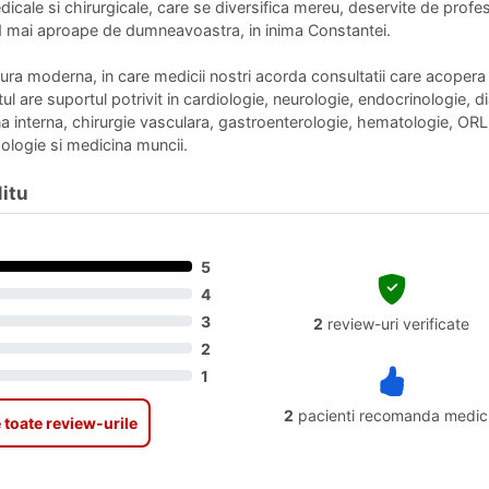
dicale si chirurgicale, care se diversifica mereu, deservite de profes
nd mai aproape de dumneavoastra, in inima Constantei.
a moderna, in care medicii nostri acorda consultatii care acopera o 
l are suportul potrivit in cardiologie, neurologie, endocrinologie, dia
a interna, chirurgie vasculara, gastroenterologie, hematologie, ORL
hologie si medicina muncii.
Nitu
5
4
3
2
review-uri verificate
2
1
2
pacienti recomanda medic
 toate review-urile