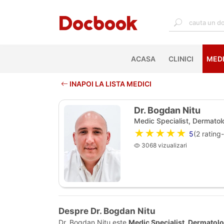
ACASA
(CURRENT)
CLINICI
MEDI
INAPOI LA LISTA MEDICI
Dr. Bogdan Nitu
Medic Specialist, Dermatol
★★★★★
5
(
2
rating-
3068 vizualizari
Despre Dr. Bogdan Nitu
Dr. Bogdan Nitu este
Medic Specialist, Dermatolo