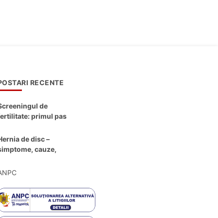
POSTARI RECENTE
Screeningul de
fertilitate: primul pas
către claritate
Hernia de disc –
simptome, cauze,
diagnostic și opțiuni
moderne de
ANPC
tratament