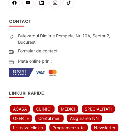
CONTACT
Bulevardul Dimitrie Pompeiu, Nr. 10A, Sector 2,
Bucuresti
Formular de contact
Plata online prin::
LINKURI RAPIDE
ACASA
CLINICI
MEDICI
SPECIALITATI
OFERTE
Contul meu
Asigurarea NN
Listeaza clinica
Programeaza-te
Newsletter