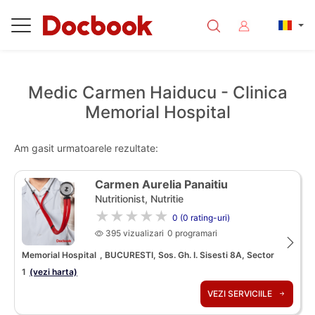
Medic Carmen Haiducu - Clinica
Memorial Hospital
Am gasit urmatoarele rezultate:
Carmen Aurelia Panaitiu
Nutritionist, Nutritie
★★★★★
0 (0 rating-uri)
395 vizualizari
0 programari
Memorial Hospital
, BUCURESTI, Sos. Gh. I. Sisesti 8A, Sector
1
(vezi harta)
VEZI SERVICIILE