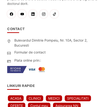
doctorul dorit.
CONTACT
Bulevardul Dimitrie Pompeiu, Nr. 10A, Sector 2,
Bucuresti
Formular de contact
Plata online prin::
LINKURI RAPIDE
ACASA
CLINICI
MEDICI
SPECIALITATI
OFERTE
Contul meu
Asigurarea NN