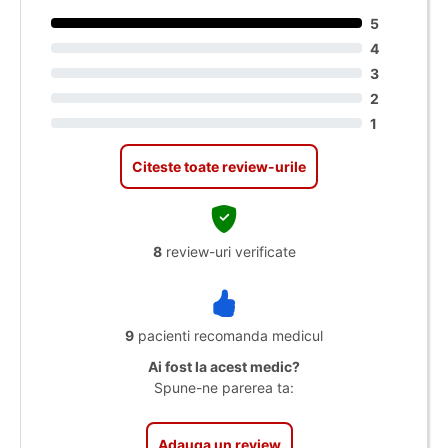
5
4
3
2
1
Citeste toate review-urile
8
review-uri verificate
9
pacienti recomanda medicul
Ai fost la acest medic?
Spune-ne parerea ta:
Adauga un review