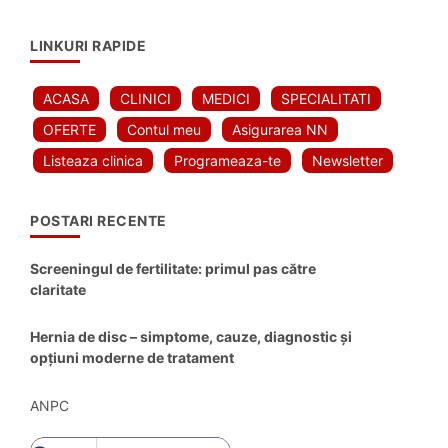
LINKURI RAPIDE
ACASA
CLINICI
MEDICI
SPECIALITATI
OFERTE
Contul meu
Asigurarea NN
Listeaza clinica
Programeaza-te
Newsletter
POSTARI RECENTE
Screeningul de fertilitate: primul pas către
claritate
Hernia de disc – simptome, cauze, diagnostic și
opțiuni moderne de tratament
ANPC