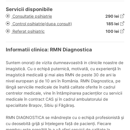
Servicii disponibile
Consultatie psihiatrie
290 lei
Control psihiatrie(dupa consult)
185 lei
Referat psihiatric
100 lei
Informatii clinica: RMN Diagnostica
Suntem onorați de vizita dumneavoastră in clinicile noastre de
imagistică. Cu o echipă puternică, motivată, cu experienţă în
imagistică medicală şi mai ales RMN de peste 30 de ani la
nivel european şi de 10 ani în România. RMN Diagnostica, pe
lângă serviciile medicale de înaltă calitate oferite în cadrul
centrelor medicale, vine în întâmpinarea pacienților cu servicii
medicale în contract CAS și în cadrul ambulatorului de
specialitate Brașov, Sibiu și Făgăraș.
RMN DIAGNOSTICA se mândrește cu o echipă profesionistă și
cu deosebită grijă și înțelegere față de pacienți. Fiecare
membru este pregătit în a vă oferi servicii de calitate la