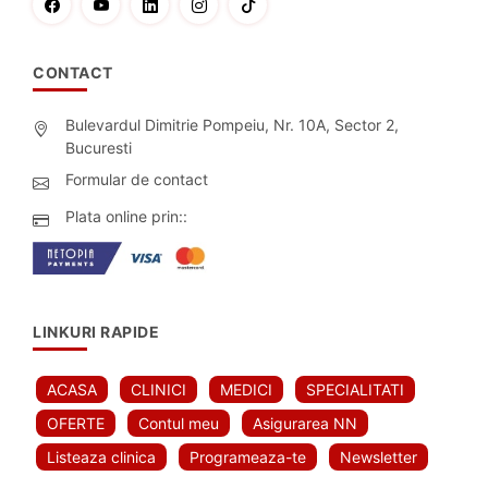
CONTACT
Bulevardul Dimitrie Pompeiu, Nr. 10A, Sector 2,
Bucuresti
Formular de contact
Plata online prin::
LINKURI RAPIDE
ACASA
CLINICI
MEDICI
SPECIALITATI
OFERTE
Contul meu
Asigurarea NN
Listeaza clinica
Programeaza-te
Newsletter