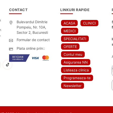
CONTACT
LINKURI RAPIDE
n
Bulevardul Dimitrie
ACASA
CLINICI
Pompeiu, Nr. 10A,
n
MEDICI
Sector 2, Bucuresti
,
SPECIALITATI
Formular de contact
OFERTE
Plata online prin::
Contul meu
Asigurarea NN
Listeaza clinica
Programeaza-te
Newsletter