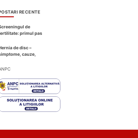
POSTARI RECENTE
Screeningul de
fertilitate: primul pas
către claritate
Hernia de disc –
simptome, cauze,
diagnostic și opțiuni
moderne de
ANPC
tratament