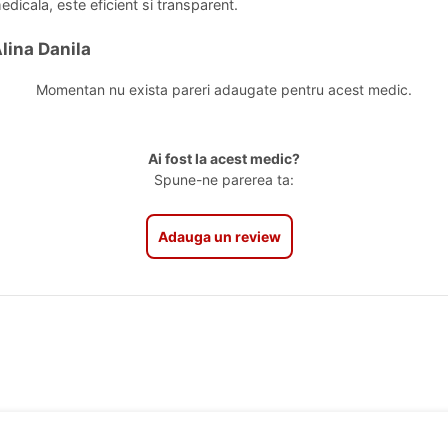
dicala, este eficient si transparent.
lina Danila
Momentan nu exista pareri adaugate pentru acest medic.
Ai fost la acest medic?
Spune-ne parerea ta:
Adauga un review