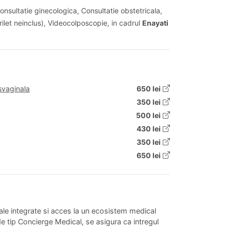
onsultatie ginecologica, Consultatie obstetricala,
erilet neinclus), Videocolposcopie, in cadrul
Enayati
svaginala
650 lei
350 lei
500 lei
430 lei
350 lei
650 lei
cale integrate si acces la un ecosistem medical
e tip Concierge Medical, se asigura ca intregul