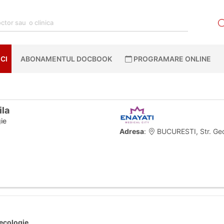
CI
ABONAMENTUL DOCBOOK
PROGRAMARE ONLINE
ila
ie
Adresa
:
BUCURESTI, Str. Geo
necologie
.