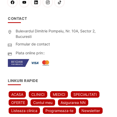
CONTACT
Bulevardul Dimitrie Pompeiu, Nr. 10A, Sector 2,
Bucuresti
Formular de contact
Plata online prin::
LINKURI RAPIDE
ACASA
CLINICI
MEDICI
SPECIALITATI
OFERTE
Contul meu
Asigurarea NN
Listeaza clinica
Programeaza-te
Newsletter