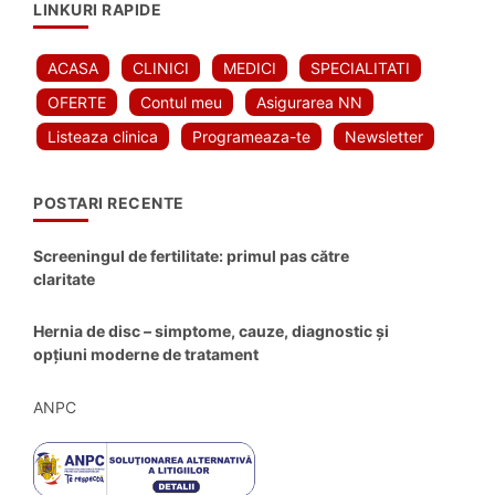
LINKURI RAPIDE
ACASA
CLINICI
MEDICI
SPECIALITATI
OFERTE
Contul meu
Asigurarea NN
Listeaza clinica
Programeaza-te
Newsletter
POSTARI RECENTE
Screeningul de fertilitate: primul pas către
claritate
Hernia de disc – simptome, cauze, diagnostic și
opțiuni moderne de tratament
ANPC