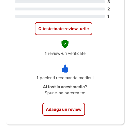
3
2
1
Citeste toate review-urile
1
review-uri verificate
1
pacienti recomanda medicul
Ai fost la acest medic?
Spune-ne parerea ta:
Adauga un review