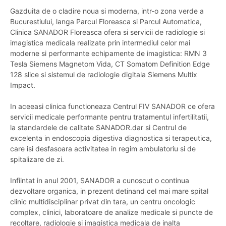
Gazduita de o cladire noua si moderna, intr-o zona verde a
Bucurestiului, langa Parcul Floreasca si Parcul Automatica,
Clinica SANADOR Floreasca ofera si servicii de radiologie si
imagistica medicala realizate prin intermediul celor mai
moderne si performante echipamente de imagistica: RMN 3
Tesla Siemens Magnetom Vida, CT Somatom Definition Edge
128 slice si sistemul de radiologie digitala Siemens Multix
Impact.
In aceeasi clinica functioneaza Centrul FIV SANADOR ce ofera
servicii medicale performante pentru tratamentul infertilitatii,
la standardele de calitate SANADOR.dar si Centrul de
excelenta in endoscopia digestiva diagnostica si terapeutica,
care isi desfasoara activitatea in regim ambulatoriu si de
spitalizare de zi.
Infiintat in anul 2001, SANADOR a cunoscut o continua
dezvoltare organica, in prezent detinand cel mai mare spital
clinic multidisciplinar privat din tara, un centru oncologic
complex, clinici, laboratoare de analize medicale si puncte de
recoltare, radiologie si imagistica medicala de inalta