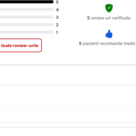
5
4
3
5
review-uri verificate
2
1
5
pacienti recomanda medic
 toate review-urile