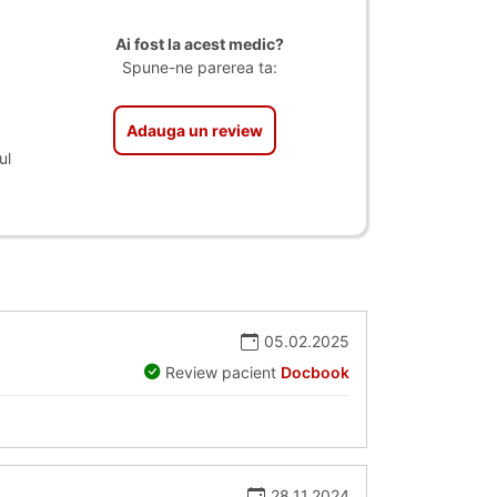
Ai fost la acest medic?
Spune-ne parerea ta:
Adauga un review
ul
05.02.2025
Review pacient
Docbook
28.11.2024