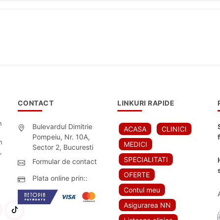
CONTACT
LINKURI RAPIDE
n
Bulevardul Dimitrie
ACASA
CLINICI
Pompeiu, Nr. 10A,
n
MEDICI
Sector 2, Bucuresti
,
SPECIALITATI
Formular de contact
OFERTE
Plata online prin::
Contul meu
Asigurarea NN