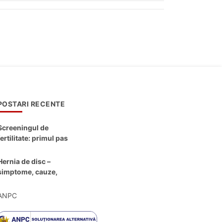
POSTARI RECENTE
Screeningul de
fertilitate: primul pas
către claritate
Hernia de disc –
simptome, cauze,
diagnostic și opțiuni
moderne de
ANPC
tratament