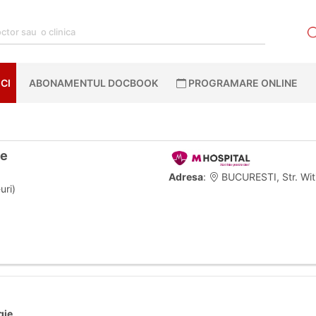
CI
ABONAMENTUL DOCBOOK
PROGRAMARE ONLINE
ne
Adresa
:
BUCURESTI, Str. Witi
uri)
gie
.