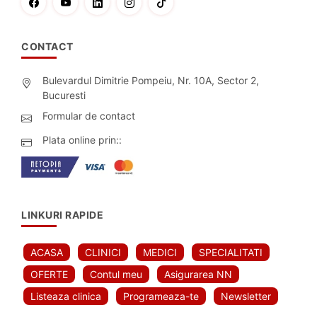
CONTACT
Bulevardul Dimitrie Pompeiu, Nr. 10A, Sector 2,
Bucuresti
Formular de contact
Plata online prin::
LINKURI RAPIDE
ACASA
CLINICI
MEDICI
SPECIALITATI
OFERTE
Contul meu
Asigurarea NN
Listeaza clinica
Programeaza-te
Newsletter