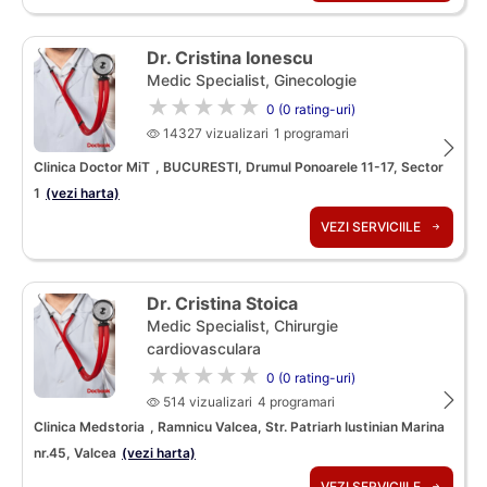
Dr. Cristina Ionescu
Medic Specialist, Ginecologie
★★★★★
0 (0 rating-uri)
14327 vizualizari
1 programari
Clinica Doctor MiT
, BUCURESTI, Drumul Ponoarele 11-17, Sector
1
(vezi harta)
VEZI SERVICIILE
Dr. Cristina Stoica
Medic Specialist, Chirurgie
cardiovasculara
★★★★★
0 (0 rating-uri)
514 vizualizari
4 programari
Clinica Medstoria
, Ramnicu Valcea, Str. Patriarh Iustinian Marina
nr.45, Valcea
(vezi harta)
VEZI SERVICIILE