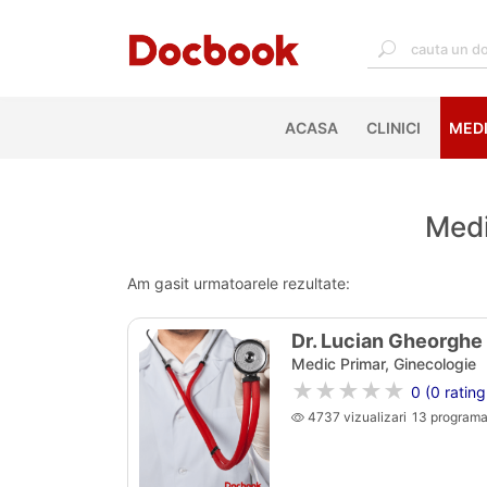
ACASA
(CURRENT)
CLINICI
MEDI
Medi
Am gasit urmatoarele rezultate:
Dr. Lucian Gheorghe
Medic Primar, Ginecologie
★★★★★
0 (0 rating
4737 vizualizari
13 programa