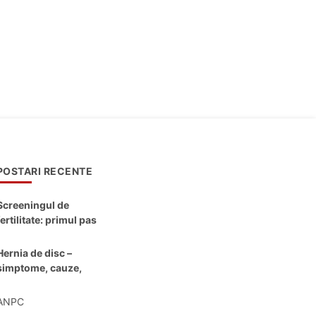
POSTARI RECENTE
Screeningul de
fertilitate: primul pas
către claritate
Hernia de disc –
simptome, cauze,
diagnostic și opțiuni
moderne de
ANPC
tratament