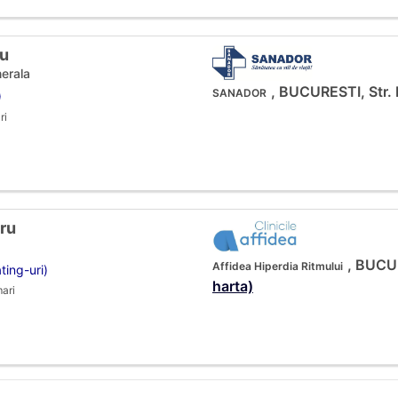
nu
nerala
, BUCURESTI, Str. 
SANADOR
)
ri
aru
, BUCUR
Affidea Hiperdia Ritmului
ting-uri)
harta)
ari