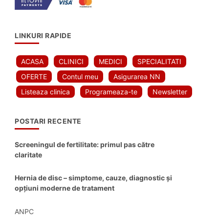
LINKURI RAPIDE
ACASA
CLINICI
MEDICI
SPECIALITATI
OFERTE
Contul meu
Asigurarea NN
Listeaza clinica
Programeaza-te
Newsletter
POSTARI RECENTE
Screeningul de fertilitate: primul pas către
claritate
Hernia de disc – simptome, cauze, diagnostic și
opțiuni moderne de tratament
ANPC