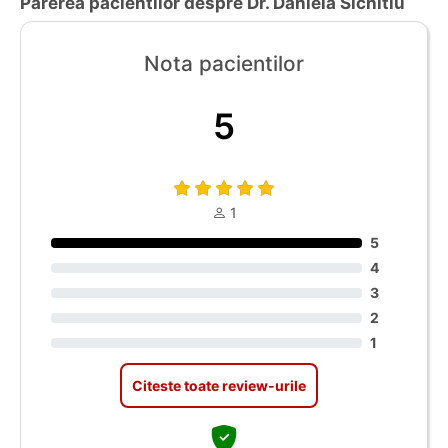
Parerea pacientilor despre Dr. Daniela Sichitiu
Nota pacientilor
5
1
5
4
3
2
1
Citeste toate review-urile