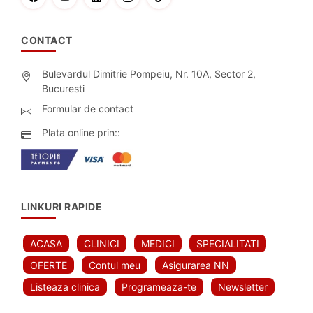
CONTACT
Bulevardul Dimitrie Pompeiu, Nr. 10A, Sector 2,
Bucuresti
Formular de contact
Plata online prin::
LINKURI RAPIDE
ACASA
CLINICI
MEDICI
SPECIALITATI
OFERTE
Contul meu
Asigurarea NN
Listeaza clinica
Programeaza-te
Newsletter