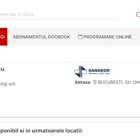
CI
ABONAMENTUL DOCBOOK
PROGRAMARE ONLINE
cu
Adresa
:
BUCURESTI, Str. Dimi
ing-uri)
onibil si in urmatoarele locatii: