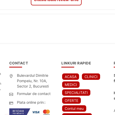
CONTACT
LINKURI RAPIDE
n
Bulevardul Dimitrie
ACASA
CLINICI
Pompeiu, Nr. 10A,
n
MEDICI
Sector 2, Bucuresti
,
SPECIALITATI
Formular de contact
OFERTE
Plata online prin::
Contul meu