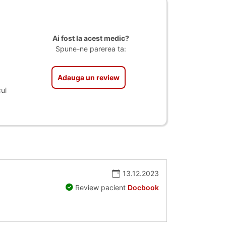
Ai fost la acest medic?
Spune-ne parerea ta:
Adauga un review
ul
13.12.2023
Review pacient
Docbook