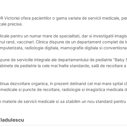
R Victoriei ofera pacientilor o gama variata de servicii medicale, pe
cale precise.
cale pentru un numar mare de specialitati, dar si investigatii imagis
ltimul rand, vaccinari. Clinica dispune de un departament complet de
mputerizata, radiologie digitala, mamografie digitala si conventiona
t dispune de serviciile integrale ale departamentului de pediatrie "B
cabinete de pediatrie la cele mai înalte standarde, sală de recoltare 
ua dezvoltare organica, in prezent detinand cel mai mare spital clini
medicale si puncte de recoltare, radiologie si imagistica medicala de
aterie de servicii medicale si sa stabilim un nou standard pentru 
 Vladulescu