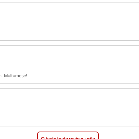
sm. Multumesc!
Citeste toate review-urile