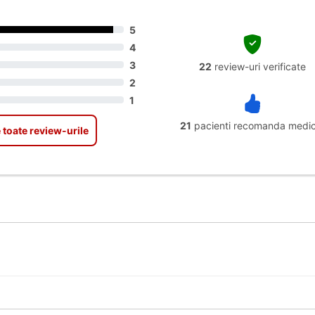
5
4
3
22
review-uri verificate
2
1
21
pacienti recomanda medic
 toate review-urile