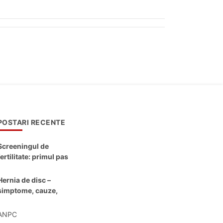
POSTARI RECENTE
Screeningul de
fertilitate: primul pas
către claritate
Hernia de disc –
simptome, cauze,
diagnostic și opțiuni
moderne de
ANPC
tratament