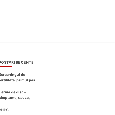
POSTARI RECENTE
Screeningul de
fertilitate: primul pas
către claritate
Hernia de disc –
simptome, cauze,
diagnostic și opțiuni
moderne de
ANPC
tratament