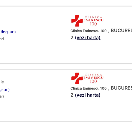
, BUCUREST
Clinica Eminescu 100
ting-uri)
2
(vezi harta)
ari
u
ie
, BUCUREST
Clinica Eminescu 100
g-uri)
2
(vezi harta)
ari