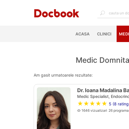
ACASA
(CURRENT)
CLINICI
MEDI
Medic Domnita 
Am gasit urmatoarele rezultate:
Dr. Ioana Madalina Ba
Medic Specialist, Endocrino
★★★★★
5 (8 rating
1646 vizualizari
26 programar