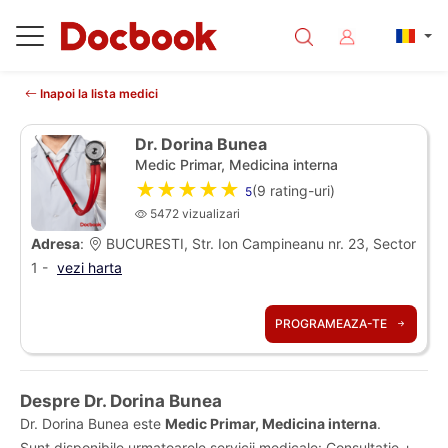
Inapoi la lista medici
Dr. Dorina Bunea
Medic Primar, Medicina interna
★★★★★
(
9
rating-uri)
5
5472 vizualizari
Adresa
:
BUCURESTI, Str. Ion Campineanu nr. 23, Sector
1 -
vezi harta
PROGRAMEAZA-TE
Despre Dr. Dorina Bunea
Dr. Dorina Bunea este
Medic Primar, Medicina interna
.
Sunt disponibile urmatoarele servicii medicale: Consultatie +