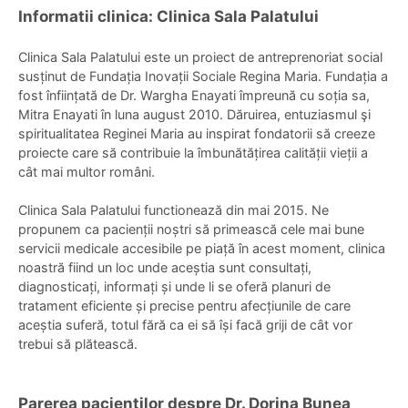
Informatii clinica: Clinica Sala Palatului
Clinica Sala Palatului este un proiect de antreprenoriat social
susținut de Fundația Inovații Sociale Regina Maria. Fundația a
fost înființată de Dr. Wargha Enayati împreună cu soția sa,
Mitra Enayati în luna august 2010. Dăruirea, entuziasmul şi
spiritualitatea Reginei Maria au inspirat fondatorii să creeze
proiecte care să contribuie la îmbunătățirea calității vieții a
cât mai multor români.
Clinica Sala Palatului functionează din mai 2015. Ne
propunem ca pacienții noștri să primească cele mai bune
servicii medicale accesibile pe piață în acest moment, clinica
noastră fiind un loc unde aceștia sunt consultați,
diagnosticați, informați și unde li se oferă planuri de
tratament eficiente și precise pentru afecțiunile de care
aceștia suferă, totul fără ca ei să își facă griji de cât vor
trebui să plătească.
Parerea pacientilor despre Dr. Dorina Bunea