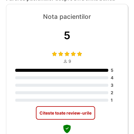
Nota pacientilor
5
9
5
4
3
2
1
Citeste toate review-urile