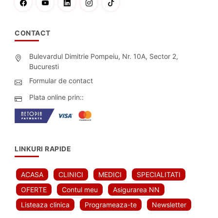
CONTACT
Bulevardul Dimitrie Pompeiu, Nr. 10A, Sector 2,
Bucuresti
Formular de contact
Plata online prin::
LINKURI RAPIDE
ACASA
CLINICI
MEDICI
SPECIALITATI
OFERTE
Contul meu
Asigurarea NN
Listeaza clinica
Programeaza-te
Newsletter