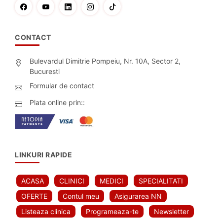
CONTACT
Bulevardul Dimitrie Pompeiu, Nr. 10A, Sector 2,
Bucuresti
Formular de contact
Plata online prin::
LINKURI RAPIDE
ACASA
CLINICI
MEDICI
SPECIALITATI
OFERTE
Contul meu
Asigurarea NN
Listeaza clinica
Programeaza-te
Newsletter