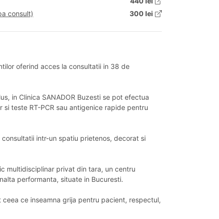
440 lei
pa consult)
300 lei
lor oferind acces la consultatii in 38 de
 plus, in Clinica SANADOR Buzesti se pot efectua
tor si teste RT-PCR sau antigenice rapide pentru
consultatii intr-un spatiu prietenos, decorat si
 multidisciplinar privat din tara, un centru
nalta performanta, situate in Bucuresti.
 ceea ce inseamna grija pentru pacient, respectul,