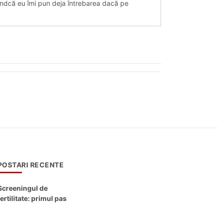
iindcă eu îmi pun deja întrebarea dacă pe
POSTARI RECENTE
Screeningul de
fertilitate: primul pas
către claritate