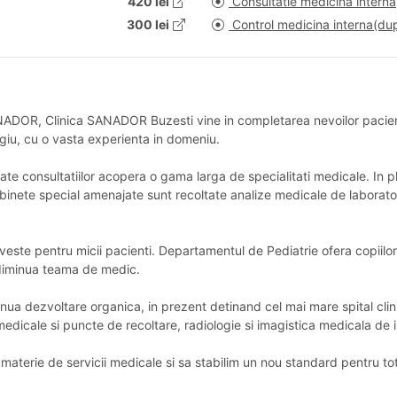
420 lei
Consultatie medicina interna
300 lei
Control medicina interna(du
ANADOR, Clinica SANADOR Buzesti vine in completarea nevoilor pacienti
igiu, cu o vasta experienta in domeniu.
inate consultatiilor acopera o gama larga de specialitati medicale. In
 cabinete special amenajate sunt recoltate analize medicale de labora
este pentru micii pacienti. Departamentul de Pediatrie ofera copiilor 
 diminua teama de medic.
ua dezvoltare organica, in prezent detinand cel mai mare spital clinic
edicale si puncte de recoltare, radiologie si imagistica medicala de i
terie de servicii medicale si sa stabilim un nou standard pentru tot