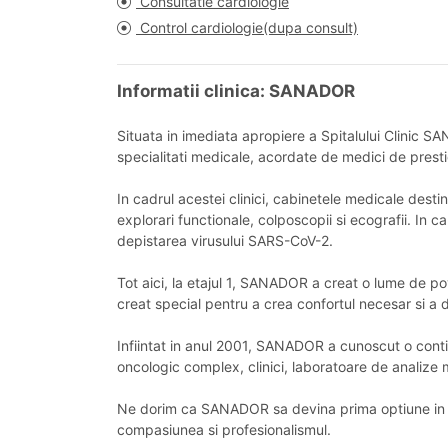
Consultatie cardiologie
Control cardiologie(dupa consult)
Informatii clinica: SANADOR
Situata in imediata apropiere a Spitalului Clinic S
specialitati medicale, acordate de medici de prest
In cadrul acestei clinici, cabinetele medicale dest
explorari functionale, colposcopii si ecografii. In
depistarea virusului SARS-CoV-2.
Tot aici, la etajul 1, SANADOR a creat o lume de pov
creat special pentru a crea confortul necesar si a
Infiintat in anul 2001, SANADOR a cunoscut o contin
oncologic complex, clinici, laboratoare de analize m
Ne dorim ca SANADOR sa devina prima optiune in ma
compasiunea si profesionalismul.