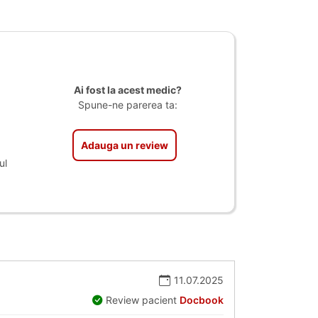
Ai fost la acest medic?
Spune-ne parerea ta:
Adauga un review
ul
11.07.2025
Review pacient
Docbook