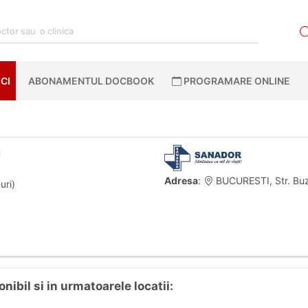
CI
ABONAMENTUL DOCBOOK
PROGRAMARE ONLINE
u
Adresa
:
BUCURESTI, Str. Buze
uri)
ibil si in urmatoarele locatii: