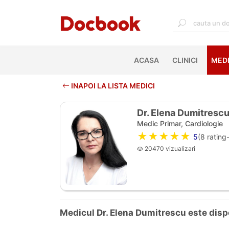
ACASA
(CURRENT)
CLINICI
MEDI
INAPOI LA LISTA MEDICI
Dr. Elena Dumitresc
Medic Primar, Cardiologie
★★★★★
5
(
8
rating-
20470 vizualizari
Medicul Dr. Elena Dumitrescu este dispon