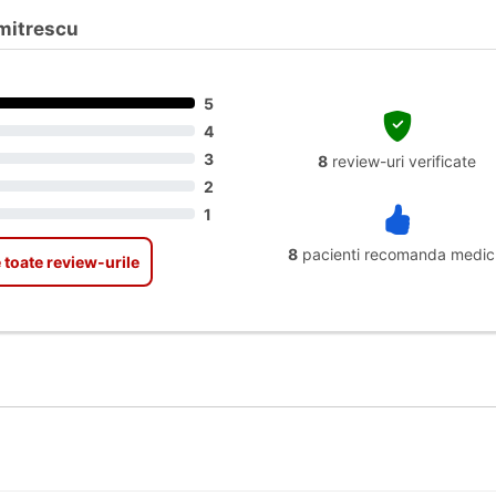
umitrescu
5
4
3
8
review-uri verificate
2
1
8
pacienti recomanda medic
 toate review-urile