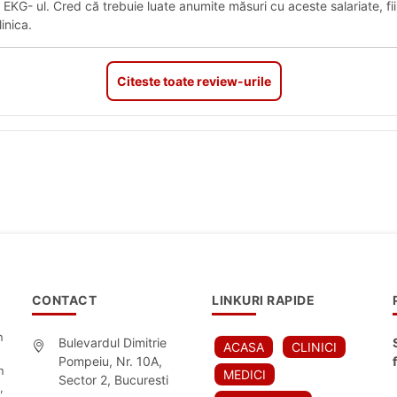
EKG- ul. Cred că trebuie luate anumite măsuri cu aceste salariate, f
inica.
Citeste toate review-urile
CONTACT
LINKURI RAPIDE
n
Bulevardul Dimitrie
ACASA
CLINICI
Pompeiu, Nr. 10A,
n
MEDICI
Sector 2, Bucuresti
,