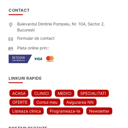
CONTACT
Bulevardul Dimitrie Pompeiu, Nr. 10A, Sector 2,
Bucuresti
Formular de contact
Plata online prin::
LINKURI RAPIDE
ACASA
CLINICI
MEDICI
SPECIALITATI
OFERTE
Contul meu
Asigurarea NN
Listeaza clinica
Programeaza-te
Newsletter