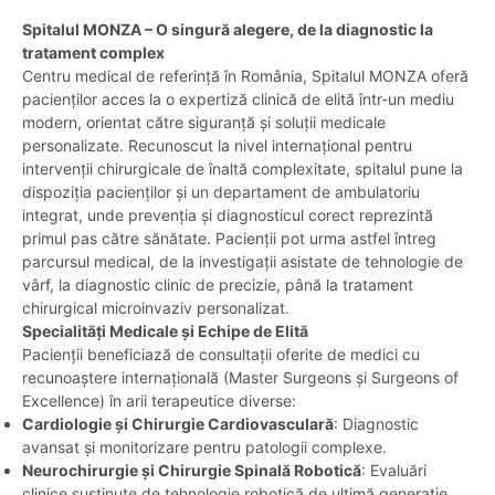
Spitalul MONZA – O singură alegere, de la diagnostic la
tratament complex
Centru medical de referință în România, Spitalul MONZA oferă
pacienților acces la o expertiză clinică de elită într-un mediu
modern, orientat către siguranță și soluții medicale
personalizate. Recunoscut la nivel internațional pentru
intervenții chirurgicale de înaltă complexitate, spitalul pune la
dispoziția pacienților și un departament de ambulatoriu
integrat, unde prevenția și diagnosticul corect reprezintă
primul pas către sănătate. Pacienții pot urma astfel întreg
parcursul medical, de la investigații asistate de tehnologie de
vârf, la diagnostic clinic de precizie, până la tratament
chirurgical microinvaziv personalizat.
Specialități Medicale și Echipe de Elită
Pacienții beneficiază de consultații oferite de medici cu
recunoaștere internațională (Master Surgeons și Surgeons of
Excellence) în arii terapeutice diverse:
Cardiologie și Chirurgie Cardiovasculară
: Diagnostic
avansat și monitorizare pentru patologii complexe.
Neurochirurgie și Chirurgie Spinală Robotică
: Evaluări
clinice susținute de tehnologie robotică de ultimă generație