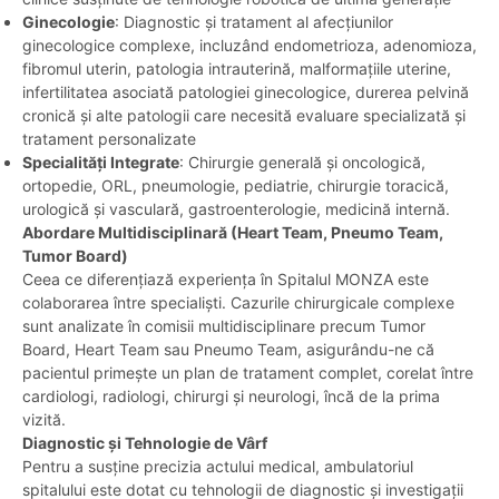
Ginecologie
: Diagnostic și tratament al afecțiunilor
ginecologice complexe, incluzând endometrioza, adenomioza,
fibromul uterin, patologia intrauterină, malformațiile uterine,
infertilitatea asociată patologiei ginecologice, durerea pelvină
cronică și alte patologii care necesită evaluare specializată și
tratament personalizate
Specialități Integrate
: Chirurgie generală și oncologică,
ortopedie, ORL, pneumologie, pediatrie, chirurgie toracică,
urologică și vasculară, gastroenterologie, medicină internă.
Abordare Multidisciplinară (Heart Team, Pneumo Team,
Tumor Board)
Ceea ce diferențiază experiența în Spitalul MONZA este
colaborarea între specialiști. Cazurile chirurgicale complexe
sunt analizate în comisii multidisciplinare precum Tumor
Board, Heart Team sau Pneumo Team, asigurându-ne că
pacientul primește un plan de tratament complet, corelat între
cardiologi, radiologi, chirurgi și neurologi, încă de la prima
vizită.
Diagnostic și Tehnologie de Vârf
Pentru a susține precizia actului medical, ambulatoriul
spitalului este dotat cu tehnologii de diagnostic și investigații