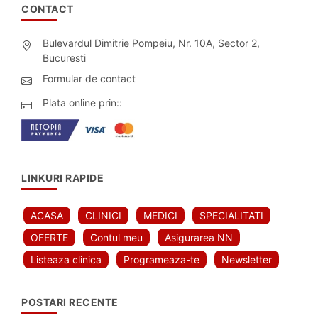
CONTACT
Bulevardul Dimitrie Pompeiu, Nr. 10A, Sector 2,
Bucuresti
Formular de contact
Plata online prin::
LINKURI RAPIDE
ACASA
CLINICI
MEDICI
SPECIALITATI
OFERTE
Contul meu
Asigurarea NN
Listeaza clinica
Programeaza-te
Newsletter
POSTARI RECENTE