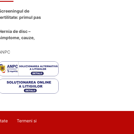
Screeningul de
fertilitate: primul pas
către claritate
Hernia de disc –
simptome, cauze,
diagnostic și opțiuni
moderne de
ANPC
tratament
itate
Termeni si