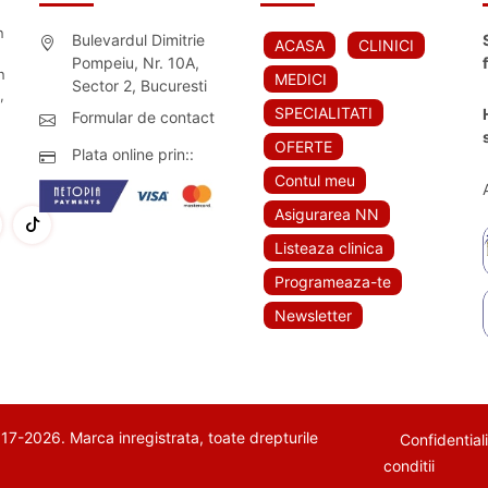
n
Bulevardul Dimitrie
ACASA
CLINICI
Pompeiu, Nr. 10A,
n
MEDICI
Sector 2, Bucuresti
,
SPECIALITATI
Formular de contact
OFERTE
Plata online prin::
Contul meu
Asigurarea NN
Listeaza clinica
Programeaza-te
Newsletter
7-2026. Marca inregistrata, toate drepturile
Confidential
conditii