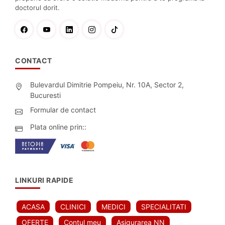
doctorul dorit.
CONTACT
Bulevardul Dimitrie Pompeiu, Nr. 10A, Sector 2,
Bucuresti
Formular de contact
Plata online prin::
LINKURI RAPIDE
ACASA
CLINICI
MEDICI
SPECIALITATI
OFERTE
Contul meu
Asigurarea NN