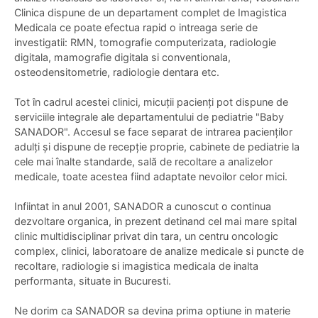
Clinica dispune de un departament complet de Imagistica
Medicala ce poate efectua rapid o intreaga serie de
investigatii: RMN, tomografie computerizata, radiologie
digitala, mamografie digitala si conventionala,
osteodensitometrie, radiologie dentara etc.
Tot în cadrul acestei clinici, micuții pacienți pot dispune de
serviciile integrale ale departamentului de pediatrie "Baby
SANADOR". Accesul se face separat de intrarea pacienților
adulți și dispune de recepție proprie, cabinete de pediatrie la
cele mai înalte standarde, sală de recoltare a analizelor
medicale, toate acestea fiind adaptate nevoilor celor mici.
Infiintat in anul 2001, SANADOR a cunoscut o continua
dezvoltare organica, in prezent detinand cel mai mare spital
clinic multidisciplinar privat din tara, un centru oncologic
complex, clinici, laboratoare de analize medicale si puncte de
recoltare, radiologie si imagistica medicala de inalta
performanta, situate in Bucuresti.
Ne dorim ca SANADOR sa devina prima optiune in materie