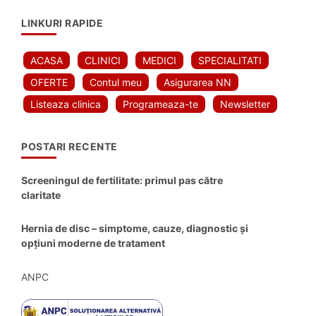
LINKURI RAPIDE
ACASA
CLINICI
MEDICI
SPECIALITATI
OFERTE
Contul meu
Asigurarea NN
Listeaza clinica
Programeaza-te
Newsletter
POSTARI RECENTE
Screeningul de fertilitate: primul pas către
claritate
Hernia de disc – simptome, cauze, diagnostic și
opțiuni moderne de tratament
ANPC