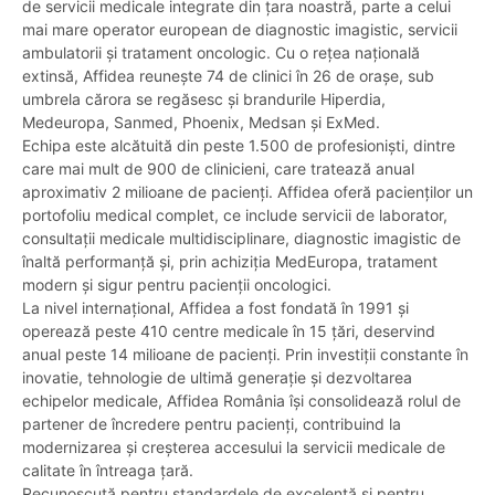
de servicii medicale integrate din țara noastră, parte a celui
mai mare operator european de diagnostic imagistic, servicii
ambulatorii și tratament oncologic. Cu o rețea națională
extinsă, Affidea reunește 74 de clinici în 26 de orașe, sub
umbrela cărora se regăsesc și brandurile Hiperdia,
Medeuropa, Sanmed, Phoenix, Medsan și ExMed.
Echipa este alcătuită din peste 1.500 de profesioniști, dintre
care mai mult de 900 de clinicieni, care tratează anual
aproximativ 2 milioane de pacienți. Affidea oferă pacienților un
portofoliu medical complet, ce include servicii de laborator,
consultații medicale multidisciplinare, diagnostic imagistic de
înaltă performanță și, prin achiziția MedEuropa, tratament
modern și sigur pentru pacienții oncologici.
La nivel internațional, Affidea a fost fondată în 1991 și
operează peste 410 centre medicale în 15 țări, deservind
anual peste 14 milioane de pacienți. Prin investiții constante în
inovatie, tehnologie de ultimă generație și dezvoltarea
echipelor medicale, Affidea România își consolidează rolul de
partener de încredere pentru pacienți, contribuind la
modernizarea și creșterea accesului la servicii medicale de
calitate în întreaga țară.
Recunoscută pentru standardele de excelență și pentru