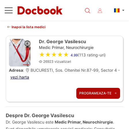
Inapoi la lista medici
Dr. George Vasilescu
Medic Primar, Neurochirurgie
★★★★★
(
113
rating-uri)
4.99
26923 vizualizari
Adresa
:
BUCURESTI, Sos. Oltenitei Nr.87-99, Sector 4 -
vezi harta
PROGRAMEAZA-TE
Despre Dr. George Vasilescu
Dr. George Vasilescu este
Medic Primar, Neurochirurgie
.
Sunt disponibile urmatoarele servicii medicale: Consultatie