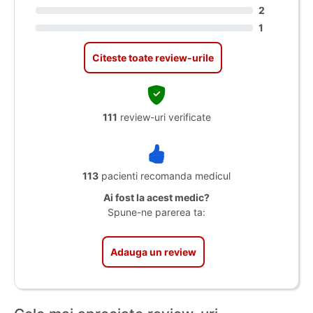
2
1
Citeste toate review-urile
111
review-uri verificate
113
pacienti recomanda medicul
Ai fost la acest medic?
Spune-ne parerea ta:
Adauga un review