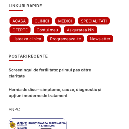
LINKURI RAPIDE
ACASA
CLINICI
MEDICI
SPECIALITATI
OFERTE
Contul meu
Asigurarea NN
Listeaza clinica
Programeaza-te
Newsletter
POSTARI RECENTE
Screeningul de fertilitate: primul pas către
claritate
Hernia de disc – simptome, cauze, diagnostic și
opțiuni moderne de tratament
ANPC