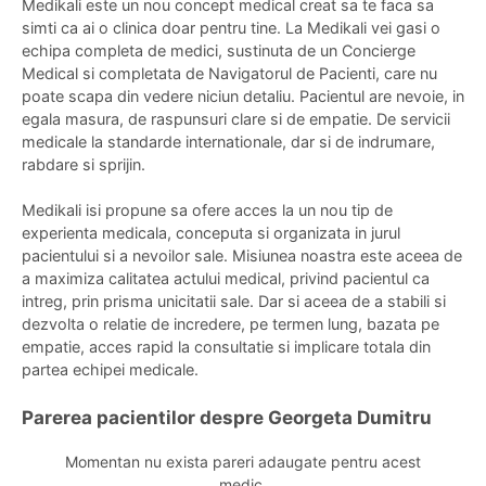
Medikali este un nou concept medical creat sa te faca sa
simti ca ai o clinica doar pentru tine. La Medikali vei gasi o
echipa completa de medici, sustinuta de un Concierge
Medical si completata de Navigatorul de Pacienti, care nu
poate scapa din vedere niciun detaliu. Pacientul are nevoie, in
egala masura, de raspunsuri clare si de empatie. De servicii
medicale la standarde internationale, dar si de indrumare,
rabdare si sprijin.
Medikali isi propune sa ofere acces la un nou tip de
experienta medicala, conceputa si organizata in jurul
pacientului si a nevoilor sale. Misiunea noastra este aceea de
a maximiza calitatea actului medical, privind pacientul ca
intreg, prin prisma unicitatii sale. Dar si aceea de a stabili si
dezvolta o relatie de incredere, pe termen lung, bazata pe
empatie, acces rapid la consultatie si implicare totala din
partea echipei medicale.
Parerea pacientilor despre Georgeta Dumitru
Momentan nu exista pareri adaugate pentru acest
medic.