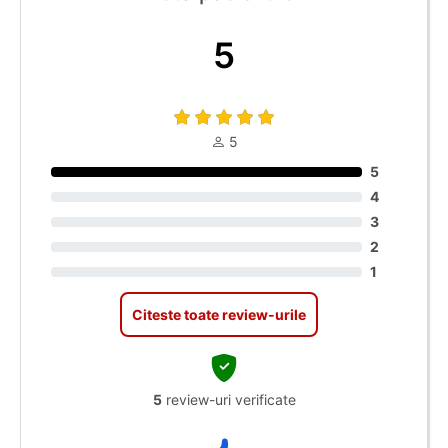
5
5
5
4
3
2
1
Citeste toate review-urile
5
review-uri verificate