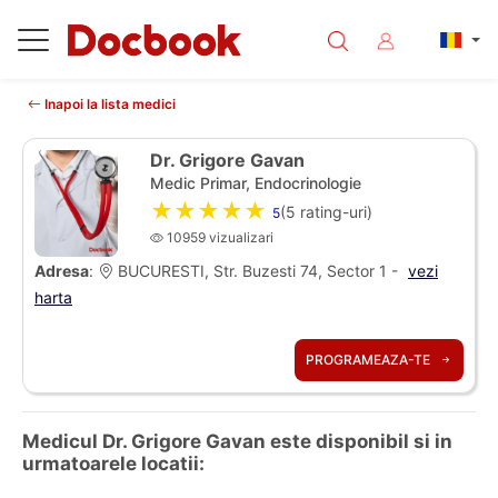
Inapoi la lista medici
Dr. Grigore Gavan
Medic Primar, Endocrinologie
★★★★★
(
5
rating-uri)
5
10959 vizualizari
Adresa
:
BUCURESTI, Str. Buzesti 74, Sector 1 -
vezi
harta
PROGRAMEAZA-TE
Medicul Dr. Grigore Gavan este disponibil si in
urmatoarele locatii: