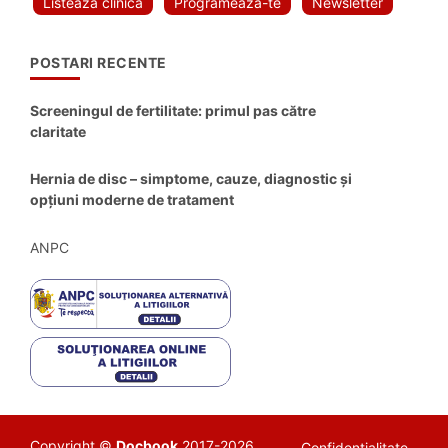
Listeaza clinica
Programeaza-te
Newsletter
POSTARI RECENTE
Screeningul de fertilitate: primul pas către
claritate
Hernia de disc – simptome, cauze, diagnostic și
opțiuni moderne de tratament
ANPC
Copyright ©
Docbook
2017-2026.
Confidentialitate