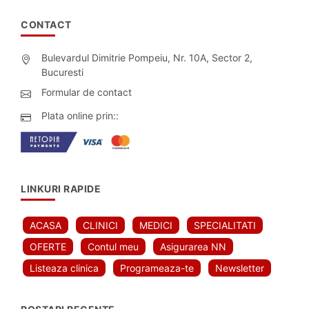
CONTACT
Bulevardul Dimitrie Pompeiu, Nr. 10A, Sector 2,
Bucuresti
Formular de contact
Plata online prin::
LINKURI RAPIDE
ACASA
CLINICI
MEDICI
SPECIALITATI
OFERTE
Contul meu
Asigurarea NN
Listeaza clinica
Programeaza-te
Newsletter