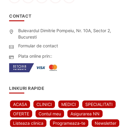
CONTACT
Bulevardul Dimitrie Pompeiu, Nr. 10A, Sector 2,
Bucuresti
Formular de contact
Plata online prin::
LINKURI RAPIDE
ACASA
CLINICI
MEDICI
SPECIALITATI
OFERTE
Contul meu
Asigurarea NN
Listeaza clinica
Programeaza-te
Newsletter