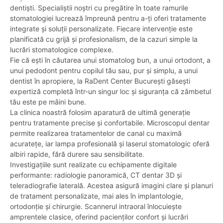
dentiști. Specialiștii noștri cu pregătire în toate ramurile
stomatologiei lucrează împreună pentru a-ți oferi tratamente
integrate și soluții personalizate. Fiecare intervenție este
planificată cu grijă și profesionalism, de la cazuri simple la
lucrări stomatologice complexe.
Fie că ești în căutarea unui stomatolog bun, a unui ortodont, a
unui pedodont pentru copilul tău sau, pur și simplu, a unui
dentist în apropiere, la RaDent Center București găsești
expertiză completă într-un singur loc și siguranța că zâmbetul
tău este pe mâini bune.
La clinica noastră folosim aparatură de ultimă generație
pentru tratamente precise și confortabile. Microscopul dentar
permite realizarea tratamentelor de canal cu maximă
acuratețe, iar lampa profesională și laserul stomatologic oferă
albiri rapide, fără durere sau sensibilitate.
Investigațiile sunt realizate cu echipamente digitale
performante: radiologie panoramică, CT dentar 3D și
teleradiografie laterală. Acestea asigură imagini clare și planuri
de tratament personalizate, mai ales în implantologie,
ortodonție și chirurgie. Scannerul intraoral înlocuiește
amprentele clasice, oferind pacienților confort și lucrări