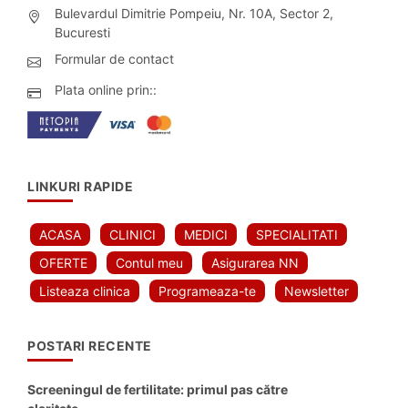
Bulevardul Dimitrie Pompeiu, Nr. 10A, Sector 2,
Bucuresti
Formular de contact
Plata online prin::
LINKURI RAPIDE
ACASA
CLINICI
MEDICI
SPECIALITATI
OFERTE
Contul meu
Asigurarea NN
Listeaza clinica
Programeaza-te
Newsletter
POSTARI RECENTE
Screeningul de fertilitate: primul pas către