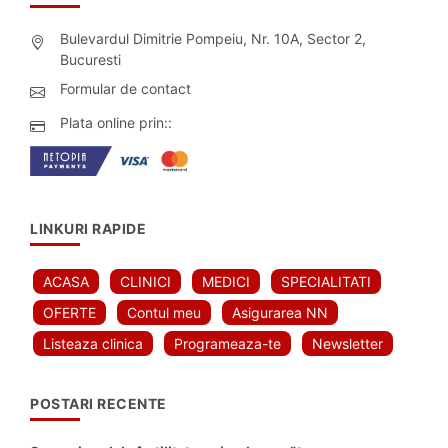
Bulevardul Dimitrie Pompeiu, Nr. 10A, Sector 2,
Bucuresti
Formular de contact
Plata online prin::
LINKURI RAPIDE
ACASA
CLINICI
MEDICI
SPECIALITATI
OFERTE
Contul meu
Asigurarea NN
Listeaza clinica
Programeaza-te
Newsletter
POSTARI RECENTE