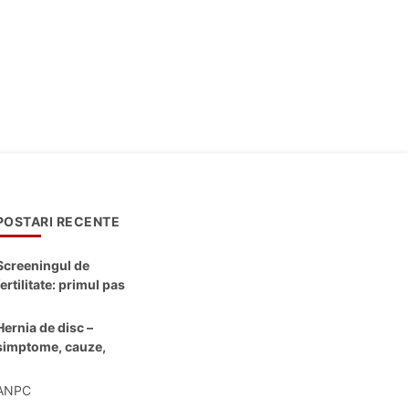
POSTARI RECENTE
Screeningul de
fertilitate: primul pas
către claritate
Hernia de disc –
simptome, cauze,
diagnostic și opțiuni
moderne de
ANPC
tratament