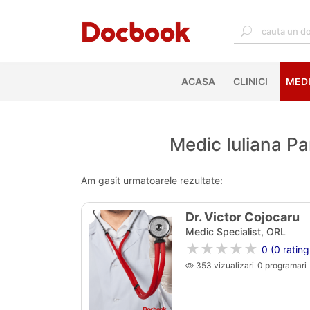
ACASA
(CURRENT)
CLINICI
MEDI
Medic Iuliana Pa
Am gasit urmatoarele rezultate:
Dr. Victor Cojocaru
Medic Specialist, ORL
★★★★★
0 (0 rating
353 vizualizari
0 programari