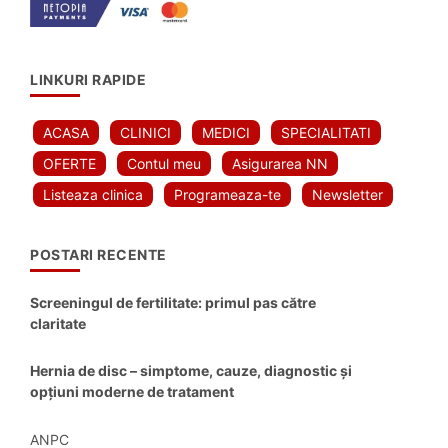
LINKURI RAPIDE
ACASA
CLINICI
MEDICI
SPECIALITATI
OFERTE
Contul meu
Asigurarea NN
Listeaza clinica
Programeaza-te
Newsletter
POSTARI RECENTE
Screeningul de fertilitate: primul pas către
claritate
Hernia de disc – simptome, cauze, diagnostic și
opțiuni moderne de tratament
ANPC