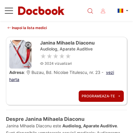
Inapoi la lista medici
Janina Mihaela Diaconu
Audiolog, Aparate Auditive
★★★★★
3024 vizualizari
Adresa
:
Buzau, Bd. Nicolae Titulescu, nr. 23 -
vezi
harta
PROGRAMEAZA-TE
Despre Janina Mihaela Diaconu
Janina Mihaela Diaconu este
Audiolog, Aparate Auditive
.
Sunt disponibile urmatoarele servicii medicale: Audiograma,