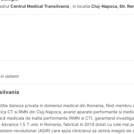
cadrul
Centrul Medical Transilvania
, in locatia
Cluj-Napoca, Str. Re
in sistem!
silvania
estitie daneza privata in domeniul medical din Romania, fiind membr
tica CT si RMN din Cluj-Napoca, avand aparate performante si medici r
istică medicala de inalta performanta (RMN si CT), garantand investiga
Advance 1.5 T unic in Romania, fabricat in 2014 dotat cu cele mai p
stem revolutionar (ASIR) care ajuta clinicianul sa obtina imagini de 