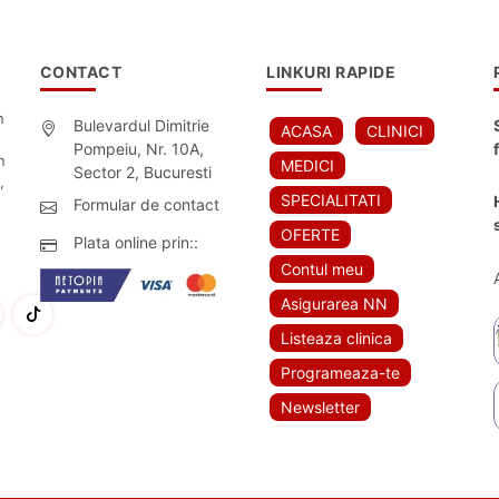
CONTACT
LINKURI RAPIDE
n
Bulevardul Dimitrie
ACASA
CLINICI
Pompeiu, Nr. 10A,
n
MEDICI
Sector 2, Bucuresti
,
SPECIALITATI
Formular de contact
OFERTE
Plata online prin::
Contul meu
Asigurarea NN
Listeaza clinica
Programeaza-te
Newsletter