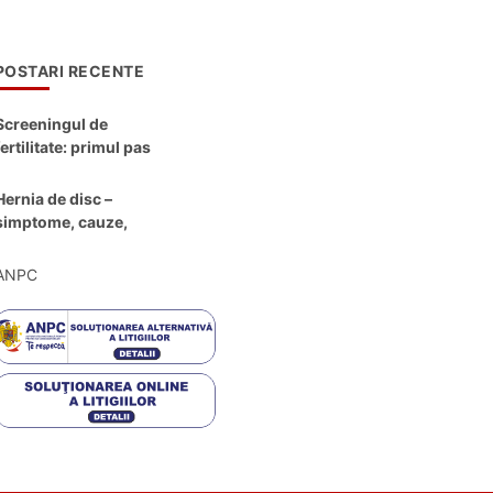
POSTARI RECENTE
Screeningul de
fertilitate: primul pas
către claritate
Hernia de disc –
simptome, cauze,
diagnostic și opțiuni
moderne de
ANPC
tratament