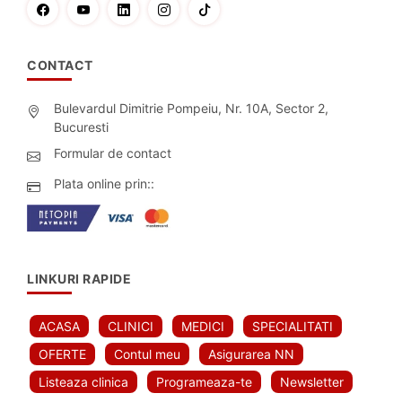
CONTACT
Bulevardul Dimitrie Pompeiu, Nr. 10A, Sector 2,
Bucuresti
Formular de contact
Plata online prin::
LINKURI RAPIDE
ACASA
CLINICI
MEDICI
SPECIALITATI
OFERTE
Contul meu
Asigurarea NN
Listeaza clinica
Programeaza-te
Newsletter