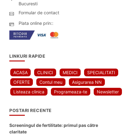
Bucuresti
Formular de contact
Plata online prin::
LINKURI RAPIDE
ACASA
CLINICI
MEDICI
SPECIALITATI
OFERTE
Contul meu
Asigurarea NN
Listeaza clinica
Programeaza-te
Newsletter
POSTARI RECENTE
Screeningul de fertilitate: primul pas către
claritate