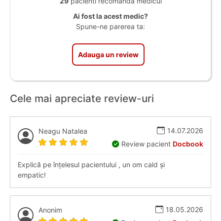
29
pacienti recomanda medicul
Ai fost la acest medic?
Spune-ne parerea ta:
Adauga un review
Cele mai apreciate review-uri
14.07.2026
Neagu Natalea
Review pacient
Docbook
Explică pe înțelesul pacientului , un om cald și
empatic!
18.05.2026
Anonim