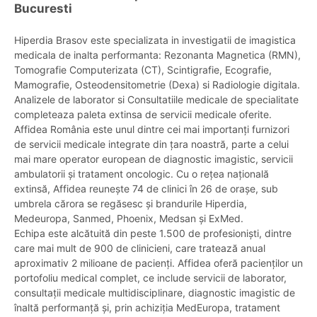
Bucuresti
Hiperdia Brasov este specializata in investigatii de imagistica
medicala de inalta performanta: Rezonanta Magnetica (RMN),
Tomografie Computerizata (CT), Scintigrafie, Ecografie,
Mamografie, Osteodensitometrie (Dexa) si Radiologie digitala.
Analizele de laborator si Consultatiile medicale de specialitate
completeaza paleta extinsa de servicii medicale oferite.
Affidea România este unul dintre cei mai importanți furnizori
de servicii medicale integrate din țara noastră, parte a celui
mai mare operator european de diagnostic imagistic, servicii
ambulatorii și tratament oncologic. Cu o rețea națională
extinsă, Affidea reunește 74 de clinici în 26 de orașe, sub
umbrela cărora se regăsesc și brandurile Hiperdia,
Medeuropa, Sanmed, Phoenix, Medsan și ExMed.
Echipa este alcătuită din peste 1.500 de profesioniști, dintre
care mai mult de 900 de clinicieni, care tratează anual
aproximativ 2 milioane de pacienți. Affidea oferă pacienților un
portofoliu medical complet, ce include servicii de laborator,
consultații medicale multidisciplinare, diagnostic imagistic de
înaltă performanță și, prin achiziția MedEuropa, tratament