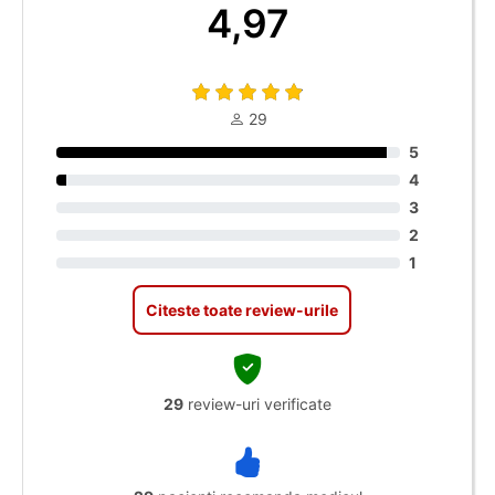
4,97
29
5
4
3
2
1
Citeste toate review-urile
29
review-uri verificate