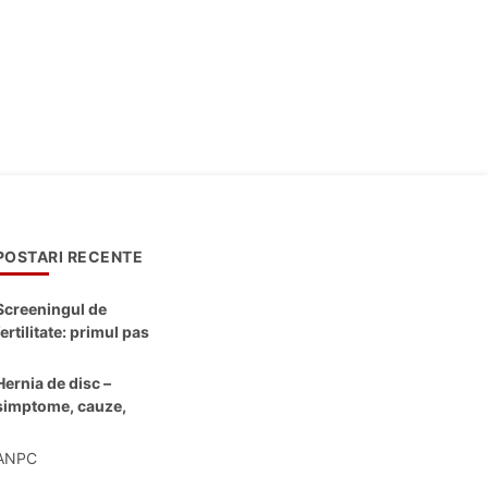
POSTARI RECENTE
Screeningul de
fertilitate: primul pas
către claritate
Hernia de disc –
simptome, cauze,
diagnostic și opțiuni
moderne de
ANPC
tratament