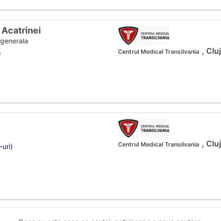
 Acatrinei
 generala
, Clu
Centrul Medical Transilvania
)
, Clu
Centrul Medical Transilvania
-uri)
i