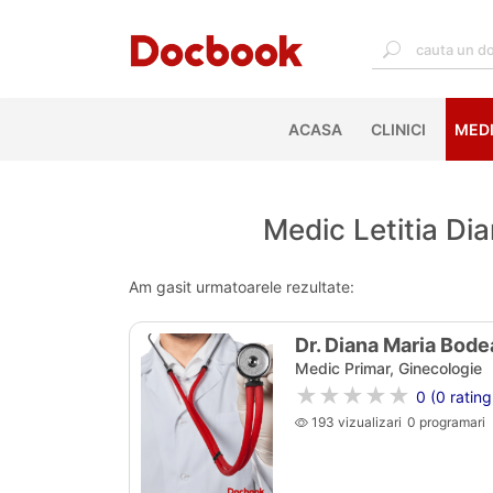
ACASA
(CURRENT)
CLINICI
MEDI
Medic Letitia Dia
Am gasit urmatoarele rezultate:
Dr. Diana Maria Bode
Medic Primar, Ginecologie
★★★★★
0 (0 rating
193 vizualizari
0 programari