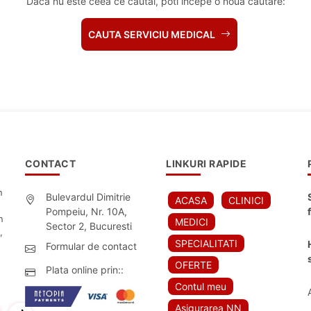
Daca nu este ceea ce cautai, poti incepe o noua cautare:
CAUTA SERVICIU MEDICAL
CONTACT
LINKURI RAPIDE
n
Bulevardul Dimitrie
ACASA
CLINICI
Pompeiu, Nr. 10A,
n
MEDICI
Sector 2, Bucuresti
,
SPECIALITATI
Formular de contact
OFERTE
Plata online prin::
Contul meu
Asigurarea NN