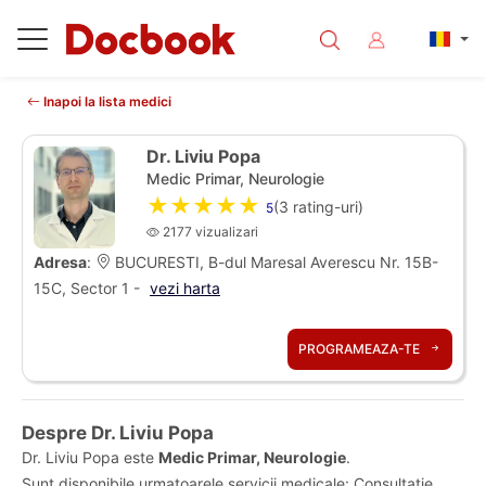
Inapoi la lista medici
Dr. Liviu Popa
Medic Primar, Neurologie
★★★★★
(
3
rating-uri)
5
2177 vizualizari
Adresa
:
BUCURESTI, B-dul Maresal Averescu Nr. 15B-
15C, Sector 1 -
vezi harta
PROGRAMEAZA-TE
Despre Dr. Liviu Popa
Dr. Liviu Popa este
Medic Primar, Neurologie
.
Sunt disponibile urmatoarele servicii medicale: Consultatie