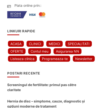
Plata online prin::
LINKURI RAPIDE
ACASA
CLINICI
MEDICI
SPECIALITATI
OFERTE
Contul meu
Asigurarea NN
Listeaza clinica
Programeaza-te
Newsletter
POSTARI RECENTE
Screeningul de fertilitate: primul pas către
claritate
Hernia de disc – simptome, cauze, diagnostic și
opțiuni moderne de tratament