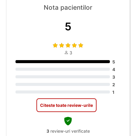
Nota pacientilor
5
3
5
4
3
2
1
Citeste toate review-urile
3
review-uri verificate