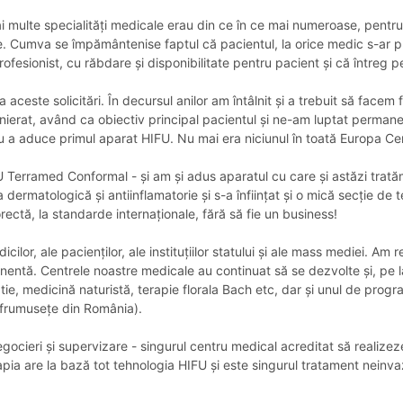
mai multe specialități medicale erau din ce în ce mai numeroase, pentru
ale. Cumva se împământenise faptul că pacientul, la orice medic s-ar 
esionist, cu răbdare și disponibilitate pentru pacient și că întreg per
a aceste solicitări. În decursul anilor am întâlnit și a trebuit să face
ierat, având ca obiectiv principal pacientul și ne-am luptat permanen
tru a aduce primul aparat HIFU. Nu mai era niciunul în toată Europa Cen
 Terramed Conformal - și am și adus aparatul cu care și astăzi tratăm
 dermatologică și antiinflamatorie și s-a înființat și o mică secție de
orectă, la standarde internaționale, fără să fie un business!
cilor, ale pacienților, ale instituțiilor statului și ale mass mediei. Am
tă. Centrele noastre medicale au continuat să se dezvolte și, pe lâng
 medicină naturistă, terapie florala Bach etc, dar și unul de progra
i frumusețe din România).
gocieri și supervizare - singurul centru medical acreditat să realizez
pia are la bază tot tehnologia HIFU și este singurul tratament neinva