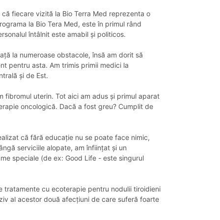
 că fiecare vizită la Bio Terra Med reprezenta o
programa la Bio Tera Med, este în primul rând
sonalul întâlnit este amabil și politicos.
m față la numeroase obstacole, însă am dorit să
t pentru asta. Am trimis primii medici la
trală și de Est.
 fibromul uterin. Tot aici am adus și primul aparat
 terapie oncologică. Dacă a fost greu? Cumplit de
 realizat că fără educație nu se poate face nimic,
ă serviciile alopate, am înființat și un
me speciale (de ex: Good Life - este singurul
e tratamente cu ecoterapie pentru nodulii tiroidieni
ziv al acestor două afecțiuni de care suferă foarte