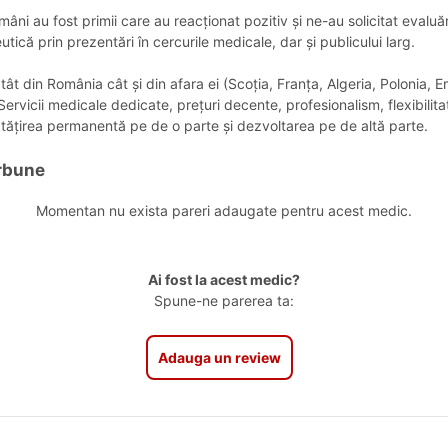
mâni au fost primii care au reacționat pozitiv și ne-au solicitat evaluă
ă prin prezentări în cercurile medicale, dar și publicului larg.
 atât din România cât și din afara ei (Scoția, Franța, Algeria, Polonia,
icii medicale dedicate, prețuri decente, profesionalism, flexibilitate
nătățirea permanentă pe de o parte și dezvoltarea pe de altă parte.
arbune
Momentan nu exista pareri adaugate pentru acest medic.
Ai fost la acest medic?
Spune-ne parerea ta:
Adauga un review