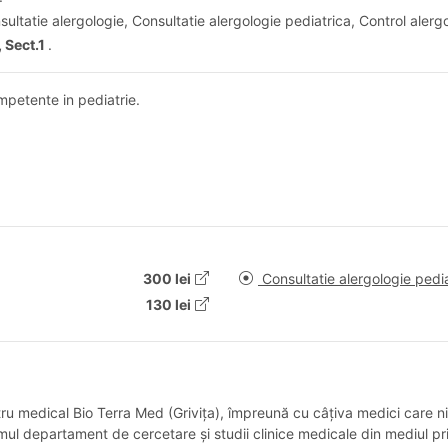
sultatie alergologie, Consultatie alergologie pediatrica, Control alerg
, Sect.1
.
mpetente in pediatrie.
300 lei
Consultatie alergologie pedi
130 lei
ru medical Bio Terra Med (Grivița), împreună cu câțiva medici care n
imul departament de cercetare și studii clinice medicale din mediul p