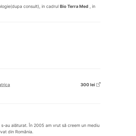
ologie(dupa consult), in cadrul
Bio Terra Med
, in
atrica
300 lei
i s-au alăturat. În 2005 am vrut să creem un mediu
rivat din România.