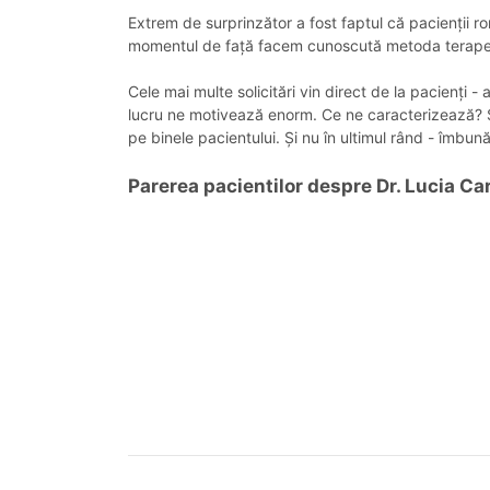
Extrem de surprinzător a fost faptul că pacienții ro
momentul de față facem cunoscută metoda terapeutic
Cele mai multe solicitări vin direct de la pacienți -
lucru ne motivează enorm. Ce ne caracterizează? Serv
pe binele pacientului. Și nu în ultimul rând - îmbu
Parerea pacientilor despre Dr. Lucia C