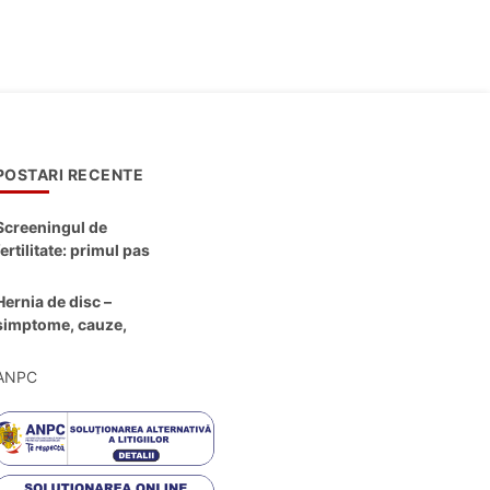
POSTARI RECENTE
Screeningul de
fertilitate: primul pas
către claritate
Hernia de disc –
simptome, cauze,
diagnostic și opțiuni
moderne de
ANPC
tratament