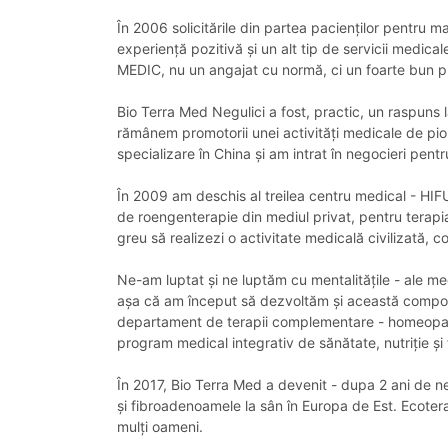
În 2006 solicitările din partea pacienților pentru 
experiență pozitivă și un alt tip de servicii medic
MEDIC, nu un angajat cu normă, ci un foarte bun prof
Bio Terra Med Negulici a fost, practic, un raspuns l
rămânem promotorii unei activități medicale de pion
specializare în China și am intrat în negocieri pen
În 2009 am deschis al treilea centru medical - HIFU
de roengenterapie din mediul privat, pentru terapia
greu să realizezi o activitate medicală civilizată, c
Ne-am luptat și ne luptăm cu mentalitățile - ale medi
așa că am început să dezvoltăm și această componen
departament de terapii complementare - homeopatie,
program medical integrativ de sănătate, nutriție ș
În 2017, Bio Terra Med a devenit - dupa 2 ani de ne
și fibroadenoamele la sân în Europa de Est. Ecotera
mulți oameni.