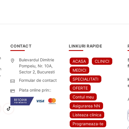
CONTACT
LINKURI RAPIDE
n
Bulevardul Dimitrie
ACASA
CLINICI
Pompeiu, Nr. 10A,
n
MEDICI
Sector 2, Bucuresti
,
SPECIALITATI
Formular de contact
OFERTE
Plata online prin::
Contul meu
Asigurarea NN
Listeaza clinica
Programeaza-te