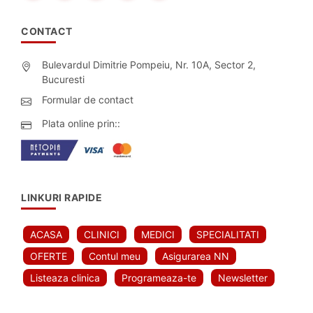
CONTACT
Bulevardul Dimitrie Pompeiu, Nr. 10A, Sector 2,
Bucuresti
Formular de contact
Plata online prin::
LINKURI RAPIDE
ACASA
CLINICI
MEDICI
SPECIALITATI
OFERTE
Contul meu
Asigurarea NN
Listeaza clinica
Programeaza-te
Newsletter