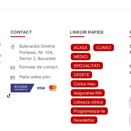
CONTACT
LINKURI RAPIDE
n
Bulevardul Dimitrie
ACASA
CLINICI
Pompeiu, Nr. 10A,
n
MEDICI
Sector 2, Bucuresti
,
SPECIALITATI
Formular de contact
OFERTE
Plata online prin::
Contul meu
Asigurarea NN
Listeaza clinica
Programeaza-te
Newsletter