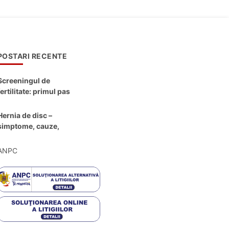
POSTARI RECENTE
Screeningul de
fertilitate: primul pas
către claritate
Hernia de disc –
simptome, cauze,
diagnostic și opțiuni
moderne de
ANPC
tratament