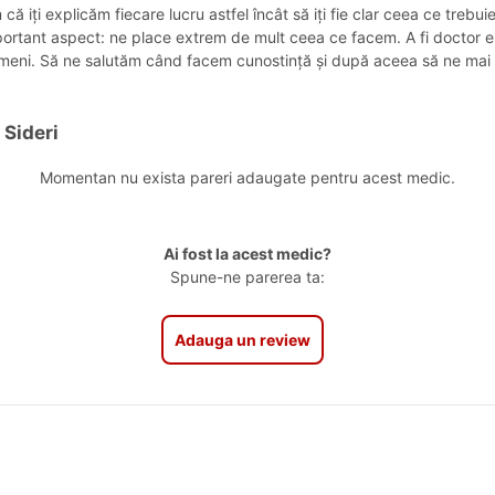
ă iți explicăm fiecare lucru astfel încât să iți fie clar ceea ce trebu
ortant aspect: ne place extrem de mult ceea ce facem. A fi doctor est
ameni. Să ne salutăm când facem cunostință și după aceea să ne mai d
 Sideri
Momentan nu exista pareri adaugate pentru acest medic.
Ai fost la acest medic?
Spune-ne parerea ta:
Adauga un review