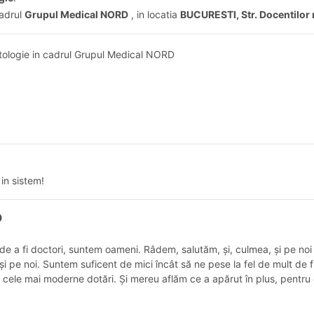
cadrul
Grupul Medical NORD
, in locatia
BUCURESTI, Str. Docentilor 
tologie in cadrul Grupul Medical NORD
in sistem!
D
e a fi doctori, suntem oameni. Râdem, salutăm, și, culmea, și pe noi
m și pe noi. Suntem suficent de mici încât să ne pese la fel de mult d
 cele mai moderne dotări. Și mereu aflăm ce a apărut în plus, pentru 