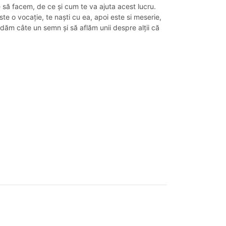
ie să facem, de ce și cum te va ajuta acest lucru.
e o vocație, te naști cu ea, apoi este si meserie,
ăm câte un semn și să aflăm unii despre alții că