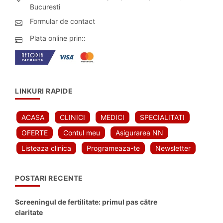
Bucuresti
Formular de contact
Plata online prin::
LINKURI RAPIDE
ACASA
CLINICI
MEDICI
SPECIALITATI
OFERTE
Contul meu
Asigurarea NN
Listeaza clinica
Programeaza-te
Newsletter
POSTARI RECENTE
Screeningul de fertilitate: primul pas către
claritate