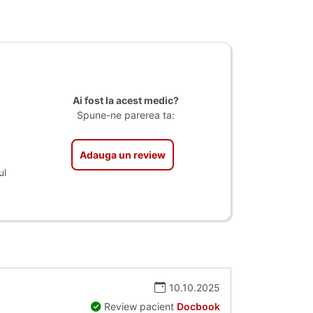
Ai fost la acest medic?
Spune-ne parerea ta:
Adauga un review
ul
10.10.2025
Review pacient
Docbook