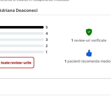
 Adriana Deaconeci
5
4
3
1
review-uri verificate
2
1
1
pacienti recomanda medic
 toate review-urile