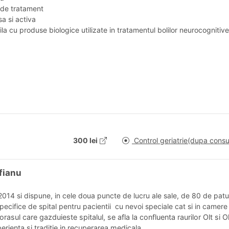
 de tratament
a si activa
ila cu produse biologice utilizate in tratamentul bolilor neurocognitive
300 lei
Control geriatrie(dupa consu
fianu
2014 si dispune, in cele doua puncte de lucru ale sale, de 80 de patur
specifice de spital pentru pacientii cu nevoi speciale cat si in camer
asul care gazduieste spitalul, se afla la confluenta raurilor Olt si Ol
rienta si traditie in recuperarea medicala.