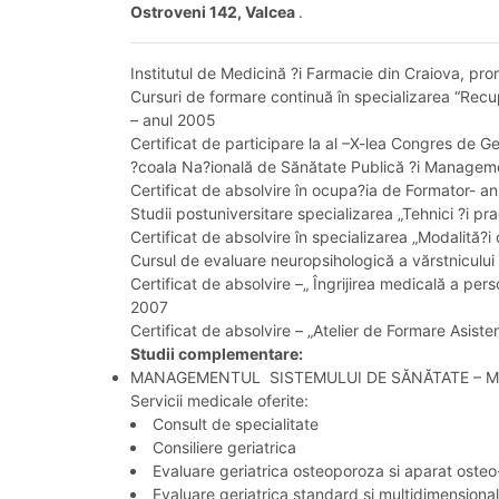
Ostroveni 142, Valcea
.
Institutul de Medicină ?i Farmacie din Craiova, pr
Cursuri de formare continuă în specializarea “Recupe
– anul 2005
Certificat de participare la al –X-lea Congres de Ge
?coala Na?ională de Sănătate Publică ?i Managem
Certificat de absolvire în ocupa?ia de Formator- a
Studii postuniversitare specializarea „Tehnici ?i pra
Certificat de absolvire în specializarea „Modalită?
Cursul de evaluare neuropsihologică a vărstnicului –
Certificat de absolvire –„ Îngrijirea medicală a pe
2007
Certificat de absolvire – „Atelier de Formare Asisten
Studii complementare:
MANAGEMENTUL SISTEMULUI DE SĂNĂTATE – Master 
Servicii medicale oferite:
Consult de specialitate
Consiliere geriatrica
Evaluare geriatrica osteoporoza si aparat osteo-
Evaluare geriatrica standard si multidimensiona