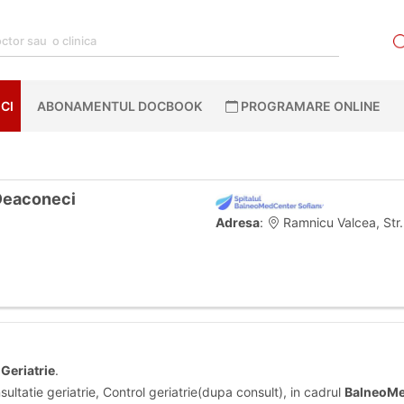
CI
ABONAMENTUL DOCBOOK
PROGRAMARE ONLINE
 Deaconeci
Adresa
:
Ramnicu Valcea, Str.
Geriatrie
.
ultatie geriatrie, Control geriatrie(dupa consult), in cadrul
BalneoMe