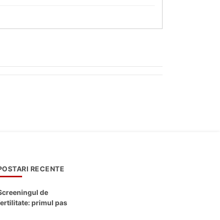
POSTARI RECENTE
Screeningul de
fertilitate: primul pas
către claritate