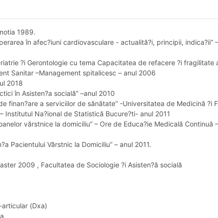
omotia 1989.
rarea în afec?iuni cardiovasculare - actualită?i, principii, indica?ii
riatrie ?i Gerontologie cu tema Capacitatea de refacere ?i fragilitate 
ent Sanitar –Management spitalicesc – anul 2006
nul 2018
ctici în Asisten?a socială” –anul 2010
i de finan?are a serviciilor de sănătate” -Universitatea de Medicină ?
 Institutul Na?ional de Statistică Bucure?ti- anul 2011
rsoanelor vărstnice la domiciliu” – Ore de Educa?ie Medicală Continuă
?a Pacientului Vărstnic la Domiciliu” – anul 2011.
2009 , Facultatea de Sociologie ?i Asisten?ă socială
articular (Dxa)
la