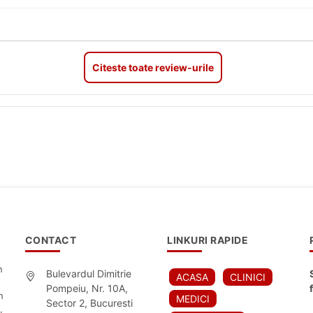
Citeste toate review-urile
CONTACT
LINKURI RAPIDE
n
Bulevardul Dimitrie
ACASA
CLINICI
Pompeiu, Nr. 10A,
n
MEDICI
Sector 2, Bucuresti
,