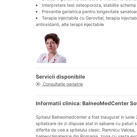
Interpretare test osteoporoza, stabilire schema
Preventie geriatrica pentru longevitate sanatoas
Terapia injectabila cu Gerovital, terapia injectab
antioxidanti, alte terapii injectabile
Servicii disponibile
Consultatie geriatrie
Informatii clinica: BalneoMedCenter So
Spitalul Balneomedcenter a fost inaugurat in iunie 
spitalizare de zi dispuse atat in saloane cu paturi 
diferita de cea a spitalului clasic.
Ramnicu Valcea, or
balneoclimaterice din Romania, zona cu vasta expe