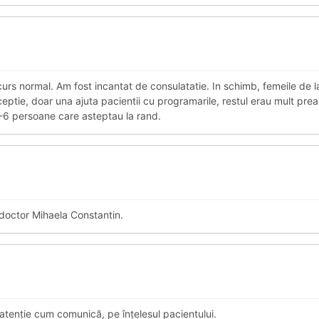
urs normal. Am fost incantat de consulatatie. In schimb, femeile de 
ceptie, doar una ajuta pacientii cu programarile, restul erau mult p
 5-6 persoane care asteptau la rand.
doctor Mihaela Constantin.
 atenție cum comunică, pe înțelesul pacientului.