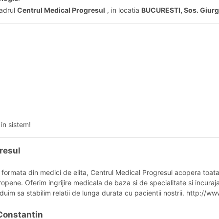
cadrul
Centrul Medical Progresul
, in locatia
BUCURESTI, Sos. Giurgi
in sistem!
gresul
, formata din medici de elita, Centrul Medical Progresul acopera toat
opene. Oferim ingrijire medicala de baza si de specialitate si incuraj
uim sa stabilim relatii de lunga durata cu pacientii nostrii. http://ww
 Constantin