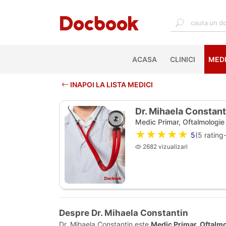
ACASA
(CURRENT)
CLINICI
MEDI
INAPOI LA LISTA MEDICI
Dr. Mihaela Constant
Medic Primar, Oftalmologie
★★★★★
5
(
5
rating-
2682 vizualizari
Despre Dr. Mihaela Constantin
Dr. Mihaela Constantin este
Medic Primar, Oftalm