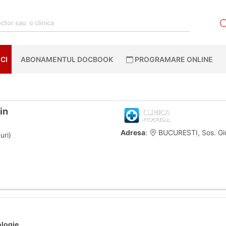
CI
ABONAMENTUL DOCBOOK
PROGRAMARE ONLINE
in
Adresa
:
BUCURESTI, Sos. Giur
uri)
ologie
.