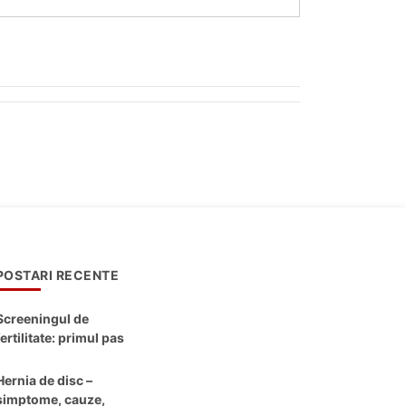
POSTARI RECENTE
Screeningul de
fertilitate: primul pas
către claritate
Hernia de disc –
simptome, cauze,