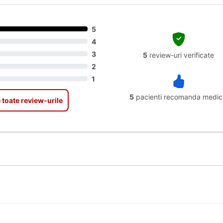
5
4
3
5
review-uri verificate
2
1
5
pacienti recomanda medic
 toate review-urile