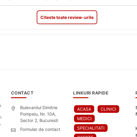
Citeste toate review-urile
CONTACT
LINKURI RAPIDE
n
Bulevardul Dimitrie
ACASA
CLINICI
Pompeiu, Nr. 10A,
n
MEDICI
Sector 2, Bucuresti
,
SPECIALITATI
Formular de contact