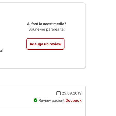
Ai fost la acest medic?
Spune-ne parerea ta:
Adauga un review
ul
25.09.2019
Review pacient
Docbook