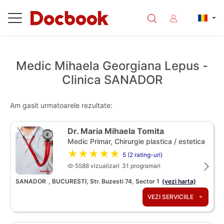
Medic Mihaela Georgiana Lepus -
Clinica SANADOR
Am gasit urmatoarele rezultate:
Dr. Maria Mihaela Tomita
Medic Primar, Chirurgie plastica / estetica
★★★★★
5 (2 rating-uri)
5588 vizualizari
31 programari
SANADOR
, BUCURESTI, Str. Buzesti 74, Sector 1
(vezi harta)
VEZI SERVICIILE