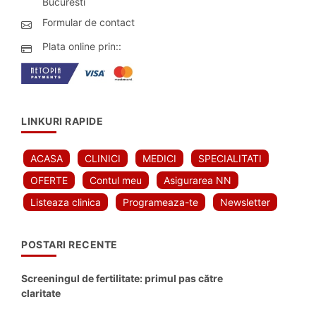
Bucuresti
Formular de contact
Plata online prin::
LINKURI RAPIDE
ACASA
CLINICI
MEDICI
SPECIALITATI
OFERTE
Contul meu
Asigurarea NN
Listeaza clinica
Programeaza-te
Newsletter
POSTARI RECENTE
Screeningul de fertilitate: primul pas către
claritate