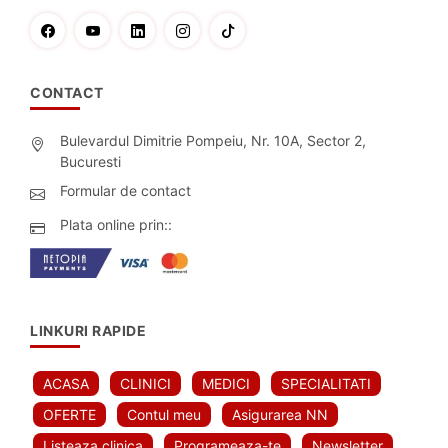
CONTACT
Bulevardul Dimitrie Pompeiu, Nr. 10A, Sector 2,
Bucuresti
Formular de contact
Plata online prin::
LINKURI RAPIDE
ACASA
CLINICI
MEDICI
SPECIALITATI
OFERTE
Contul meu
Asigurarea NN
Listeaza clinica
Programeaza-te
Newsletter