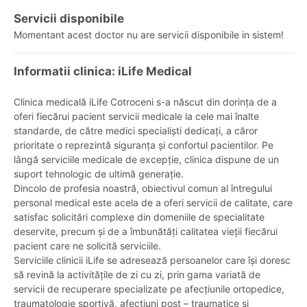
Servicii disponibile
Momentant acest doctor nu are servicii disponibile in sistem!
Informatii clinica: iLife Medical
Clinica medicală iLife Cotroceni s-a născut din dorința de a
oferi fiecărui pacient servicii medicale la cele mai înalte
standarde, de către medici specialiști dedicați, a căror
prioritate o reprezintă siguranța și confortul pacientilor. Pe
lângă serviciile medicale de excepție, clinica dispune de un
suport tehnologic de ultimă generație.
Dincolo de profesia noastră, obiectivul comun al întregului
personal medical este acela de a oferi servicii de calitate, care
satisfac solicitări complexe din domeniile de specialitate
deservite, precum și de a îmbunătăți calitatea vieții fiecărui
pacient care ne solicită serviciile.
Serviciile clinicii iLife se adresează persoanelor care își doresc
să revină la activitățile de zi cu zi, prin gama variată de
servicii de recuperare specializate pe afecțiunile ortopedice,
traumatologie sportivă, afecțiuni post – traumatice și