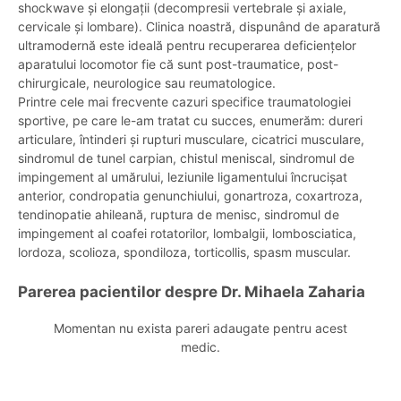
shockwave și elongații (decompresii vertebrale și axiale,
cervicale și lombare). Clinica noastră, dispunând de aparatură
ultramodernă este ideală pentru recuperarea deficiențelor
aparatului locomotor fie că sunt post-traumatice, post-
chirurgicale, neurologice sau reumatologice.
Printre cele mai frecvente cazuri specifice traumatologiei
sportive, pe care le-am tratat cu succes, enumerăm: dureri
articulare, întinderi și rupturi musculare, cicatrici musculare,
sindromul de tunel carpian, chistul meniscal, sindromul de
impingement al umărului, leziunile ligamentului încrucișat
anterior, condropatia genunchiului, gonartroza, coxartroza,
tendinopatie ahileană, ruptura de menisc, sindromul de
impingement al coafei rotatorilor, lombalgii, lombosciatica,
lordoza, scolioza, spondiloza, torticollis, spasm muscular.
Parerea pacientilor despre Dr. Mihaela Zaharia
Momentan nu exista pareri adaugate pentru acest
medic.