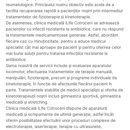
reumatologice. Principalul nostru obiectiv este acela de a
facilita recuperarea rapidă a pacienților noștri prin intermediul
tratamentelor de fizioterapie și kinetoterapie.
De asemenea, clinica medicală iLife Cotroceni se adresează
pacienților cu infecții rezistente la antibiotice, care nu răspund
la tratamentele medicamentoase generale. Astfel, abordăm
fiecare caz cu minuțiozitate, pentru a aduce medicul
specialist cât mai aproape de pacient și pentru oferirea celor
mai bune soluții pentru tratarea infecțiilor rezistente la
antibiotice.
Gama noastră de servicii include și evaluarea aparatului
locomotor, efectuarea tratamentelor de terapie manuală,
manipulări, fizioterapie, precum și programe individuale de
kinetoterapie, în funcție de afecțiunile fiecărui pacient în
parte. Tratamentele stabilite de medicii specialiști și oferite de
kinetoterapeuții noștri includ gimnastica sportivă, gimnastica
medicală și stretching.
Clinica medicală iLife Cotroceni dispune de aparatură
medicală și echipamente de ultimă generație, astfel încât
oferim posibilitatea efectuării unor proceduri complexe de
electroterapie, laserterapie, terapie cu ultrasunete,