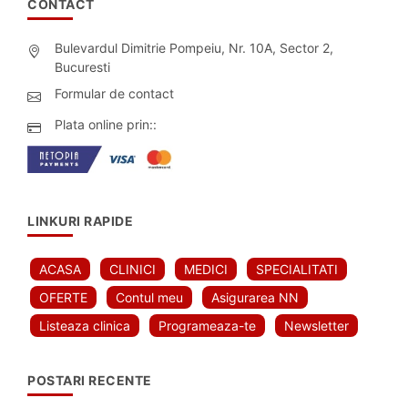
CONTACT
Bulevardul Dimitrie Pompeiu, Nr. 10A, Sector 2,
Bucuresti
Formular de contact
Plata online prin::
LINKURI RAPIDE
ACASA
CLINICI
MEDICI
SPECIALITATI
OFERTE
Contul meu
Asigurarea NN
Listeaza clinica
Programeaza-te
Newsletter
POSTARI RECENTE