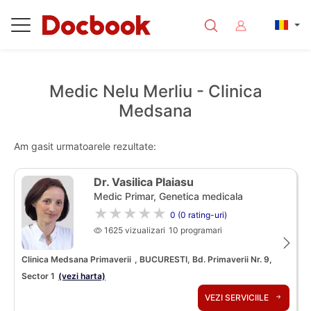
Medic Nelu Merliu - Clinica
Medsana
Am gasit urmatoarele rezultate:
Dr. Vasilica Plaiasu
Medic Primar, Genetica medicala
★★★★★
0 (0 rating-uri)
1625 vizualizari
10 programari
Clinica Medsana Primaverii
, BUCURESTI, Bd. Primaverii Nr. 9,
Sector 1
(vezi harta)
VEZI SERVICIILE