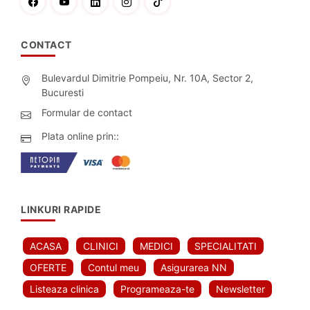
CONTACT
Bulevardul Dimitrie Pompeiu, Nr. 10A, Sector 2,
Bucuresti
Formular de contact
Plata online prin::
LINKURI RAPIDE
ACASA
CLINICI
MEDICI
SPECIALITATI
OFERTE
Contul meu
Asigurarea NN
Listeaza clinica
Programeaza-te
Newsletter